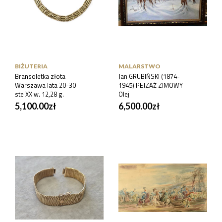
BIŻUTERIA
MALARSTWO
Bransoletka złota
Jan GRUBIŃSKI (1874-
Warszawa lata 20-30
1945) PEJZAŻ ZIMOWY
ste XX w. 12,28 g.
Olej
5,100.00
zł
6,500.00
zł