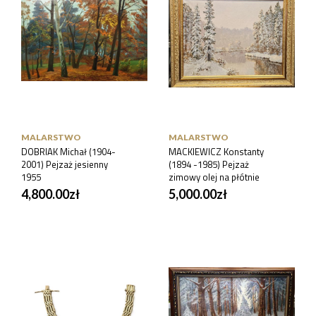
MALARSTWO
MALARSTWO
DOBRIAK Michał (1904-
MACKIEWICZ Konstanty
2001) Pejzaż jesienny
(1894 -1985) Pejzaż
1955
zimowy olej na płótnie
4,800.00
zł
5,000.00
zł