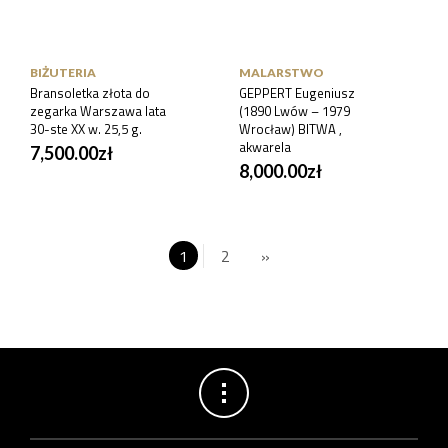
BIŻUTERIA
MALARSTWO
Bransoletka złota do
GEPPERT Eugeniusz
zegarka Warszawa lata
(1890 Lwów – 1979
30-ste XX w. 25,5 g.
Wrocław) BITWA ,
akwarela
7,500.00
zł
8,000.00
zł
1
2
»