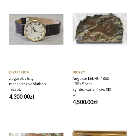
BIŻUTERIA
BRĄZY
Zegarek złoty
Auguste LEDRU 1860-
mechaniczny Matheo
1901 Scena
Tissot.
symboliczna, 4 ćw. XIX
w.
4,300.00
zł
4,500.00
zł