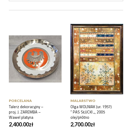
PORCELANA
MALARSTWO
Talerz dekoracyjny –
Olga WOLNIAK (ur. 1957)
proj. J. ZAREMBA –
” PAS SŁUCKI „, 2005
Wawel platyna
olej/płótno
2,400.00
zł
2,700.00
zł