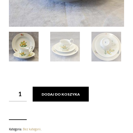
ILOŚĆ
DODAJ DO KOSZYKA
FILIŻANKA
PORCELANOWA
MIŚNIA
LATA
1924-
1934
Kategoria:
Bez kategorii
.