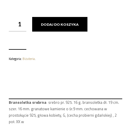
ILOŚĆ
DODAJ DO KOSZYKA
BRANSOLETKA
SREBRNA
16
G.
Kategoria:
Biżuteria
.
Bransoletka srebrna
srebro pr. 925. 16 g. bransoletka dł. 19 cm.
szer. 16 mm. granatowe kamienie o śr.9 mm. cechowana w
prostokącie 925, głowa kobiety, G, (cecha probierni gdańskiej) , 2
poł. XX w