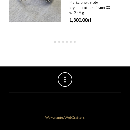
Pierścionek srebrny z
Pierścionek złoty
bursztynem Warszawa
brylantami i szafirami XX
lata 1963-1986, 13,8 g.
w. 2.15 g.
1,000.00
zł
1,300.00
zł
Wykonanie: WebCrafters