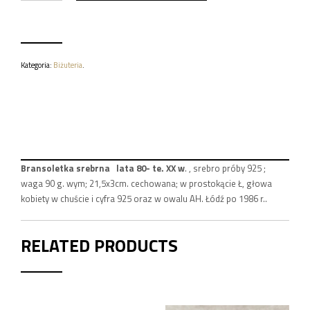
Z
EMALIĄ
LATA
80-
TE.
Kategoria:
Biżuteria
.
XX
W.
90
G.
Bransoletka srebrna lata 80- te. XX w
. , srebro próby 925 ;
waga 90 g. wym; 21,5x3cm. cechowana; w prostokącie Ł, głowa
kobiety w chuście i cyfra 925 oraz w owalu AH. Łódź po 1986 r..
RELATED PRODUCTS