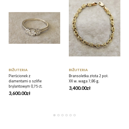
BIŻUTERIA
BIŻUTERIA
Pierścionek z
Bransoletka złota 2 poł.
diamentami o szlifie
XX w. waga 7,86 g.
brylantowym 0,75 ct.
3,400.00
zł
3,600.00
zł