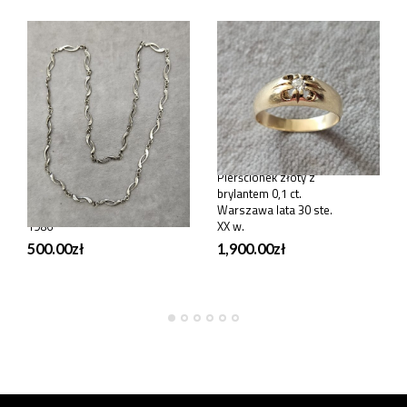
BIŻUTERIA
BIŻUTERIA
Łańcuszek srebrny
Pierścionek złoty z
srebro, próby 1, waga
brylantem 0,1 ct.
17,7 g. 60 cm.lata 1963-
Warszawa lata 30 ste.
1986
XX w.
500.00
zł
1,900.00
zł