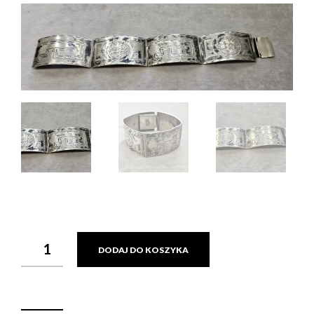
ILOŚĆ
DODAJ DO KOSZYKA
BRANSOLETKA
SREBRNA
MEKSYK
,
36