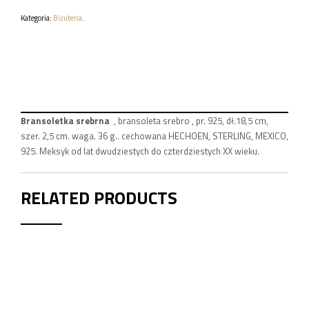
G.
Kategoria:
Biżuteria
.
Bransoletka srebrna
, bransoleta srebro , pr. 925, dł.18,5 cm,
szer. 2,5 cm. waga. 36 g.. cechowana HECHOEN, STERLING, MEXICO,
925. Meksyk od lat dwudziestych do czterdziestych XX wieku.
RELATED PRODUCTS