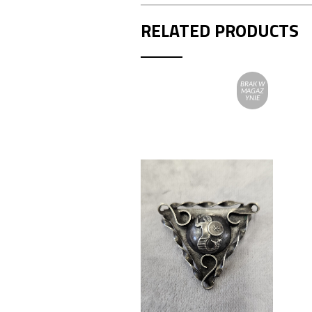
RELATED PRODUCTS
BRAK W
MAGAZ
YNIE
BIŻUTERIA
Broszka srebrna z syrenką
ORNO Warszawa lata 50-
60 te XXw. Projekt Halina