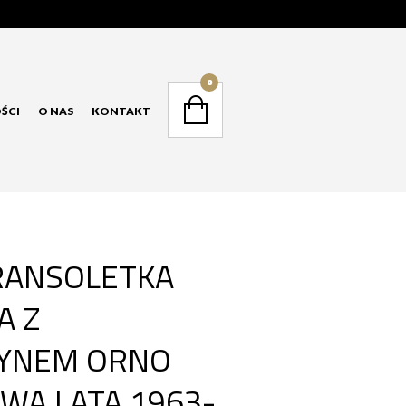
NAVIGATION
0
ŚCI
O NAS
KONTAKT
NAVIGATION
RANSOLETKA
A Z
YNEM ORNO
WA LATA 1963-