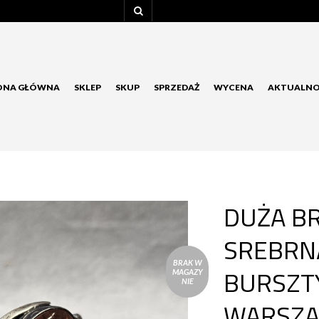
ONA GŁÓWNA
SKLEP
SKUP
SPRZEDAŻ
WYCENA
AKTUALNO
DUŻA B
SREBRN
BRAK W
BURSZT
MAGAZY
NIE
WARSZA