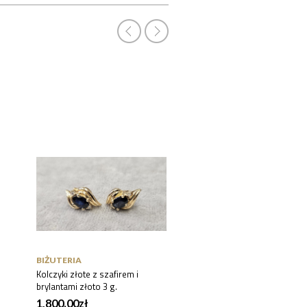
BIŻUTERIA
BIŻUTERIA
Kolczyki złote z szafirem i
Bransoleta z perłami ze
brylantami złoto 3 g.
złotym zapięciem. 16,5 g.
1,800.00
zł
1,400.00
zł