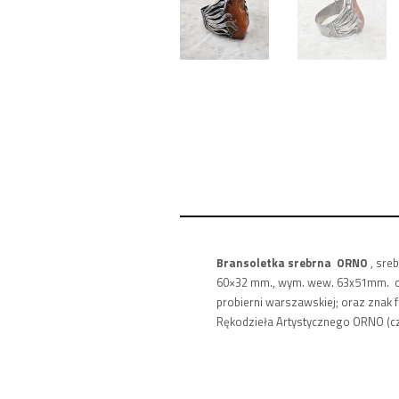
Bransoletka
srebrna ORNO
, sre
60×32 mm., wym. wew. 63x51mm. cec
probierni warszawskiej; oraz znak 
Rękodzieła Artystycznego ORNO (cz