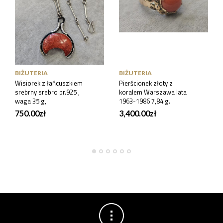
BIŻUTERIA
BIŻUTERIA
Wisiorek z łańcuszkiem
Pierścionek złoty z
srebrny srebro pr.925 ,
koralem Warszawa lata
waga 35 g,
1963-1986 7,84 g.
750.00
zł
3,400.00
zł