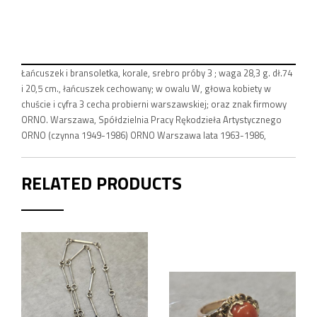
Łańcuszek i bransoletka, korale, srebro próby 3 ; waga 28,3 g. dł.74
i 20,5 cm., łańcuszek cechowany; w owalu W, głowa kobiety w
chuście i cyfra 3 cecha probierni warszawskiej; oraz znak firmowy
ORNO. Warszawa, Spółdzielnia Pracy Rękodzieła Artystycznego
ORNO (czynna 1949-1986) ORNO Warszawa lata 1963-1986,
RELATED PRODUCTS