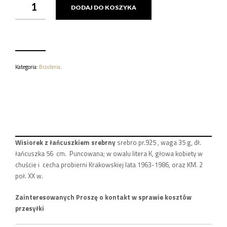
DODAJ DO KOSZYKA
WISIOREK
Z
ŁAŃCUSZKIEM
SREBRNY
SREBRO
PR.925
,
Kategoria:
Biżuteria
.
WAGA
35
G,
Wisiorek z łańcuszkiem srebrny
srebro pr.925 , waga 35 g, dł.
łańcuszka 56 cm. Puncowana; w owalu litera K, głowa kobiety w
chuście i cecha probierni Krakowskiej lata 1963-1986, oraz KM. 2
poł. XX w.
Zainteresowanych Proszę o kontakt w sprawie kosztów
przesyłki