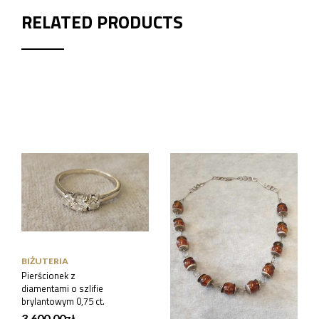
RELATED PRODUCTS
BIŻUTERIA
BIŻUTERIA
Pierścionek z
Kolia srebrna z
diamentami o szlifie
bursztynami Warmet
brylantowym 0,75 ct.
Warszawa lata 1963-
1986 23 g.
3,600.00
zł