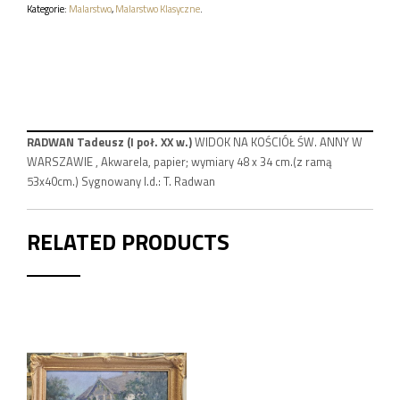
WIDOK
Kategorie:
Malarstwo
,
Malarstwo Klasyczne
.
NA
KOŚCIÓŁ
ŚW.
ANNY
W
WARSZAWIE
RADWAN Tadeusz (I poł. XX w.)
WIDOK NA KOŚCIÓŁ ŚW. ANNY W
WARSZAWIE , Akwarela, papier; wymiary 48 x 34 cm.(z ramą
53x40cm.) Sygnowany l.d.: T. Radwan
RELATED PRODUCTS