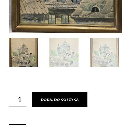
ILOŚĆ
DODAJ DO KOSZYKA
RADWAN
TADEUSZ
(I
POŁ.
XX
W.),