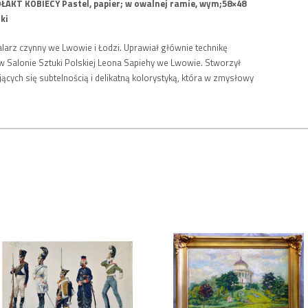
ŁAKT KOBIECY Pastel, papier; w owalnej ramie, wym;58×48
dkowski
alarz czynny we Lwowie i Łodzi. Uprawiał głównie technikę
w Salonie Sztuki Polskiej Leona Sapiehy we Lwowie. Stworzył
ących się subtelnością i delikatną kolorystyką, która w zmysłowy