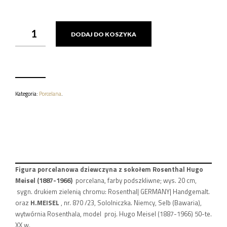
ILOŚĆ
DODAJ DO KOSZYKA
FIGURA
PORCELANOWA
DZIEWCZYNA
Z
SOKOŁEM
ROSENTHAL
HUGO
Kategoria:
Porcelana
.
MEISEL
(1887-
1966)
20
CM.
Figura porcelanowa dziewczyna z sokołem Rosenthal Hugo
Meisel (1887-1966)
porcelana, farby podszkliwne; wys. 20 cm,
sygn. drukiem zielenią chromu: Rosenthal| GERMANY| Handgemalt.
oraz
H.MEISEL
, nr. 870 /23, Sololniczka. Niemcy, Selb (Bawaria),
wytwórnia Rosenthala, model proj. Hugo Meisel (1887-1966) 50-te.
XX w.