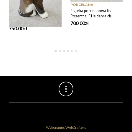
PORCELANA
PORCELANA
Kot porcelanowy
Figurka porcelanowa lis
Rosenthal, Th.Karner 13
Rosenthal F.Heidenreich.
cm.
700.00
zł
750.00
zł
Wykonanie: WebCrafters