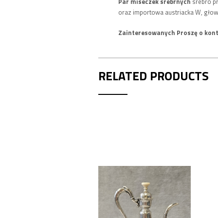
Par miseczek srebrnych
srebro p
oraz importowa austriacka W, głowa p
Zainteresowanych Proszę o kont
RELATED PRODUCTS