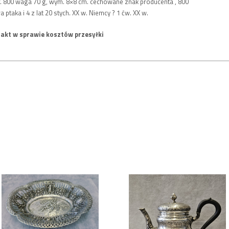
r. 800 waga 70 g, wym. 8×8 cm. cechowane znak producenta , 800
taka i 4 z lat 20 stych. XX w. Niemcy ? 1 ćw. XX w.
akt w sprawie kosztów przesyłki