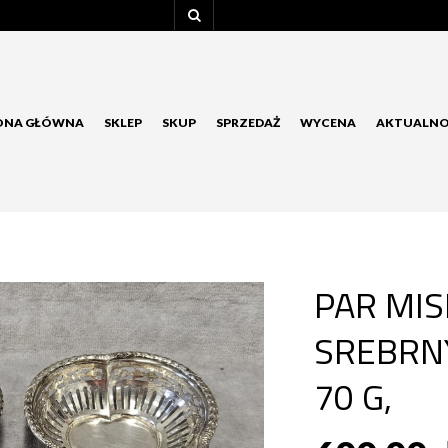
ONA GŁÓWNA
SKLEP
SKUP
SPRZEDAŻ
WYCENA
AKTUALNO
PAR MI
SREBRNY
70 G,