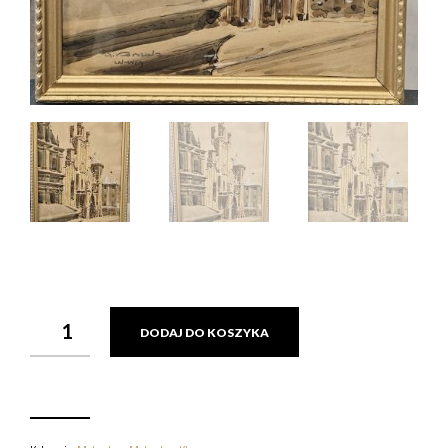
ILOŚĆ
DODAJ DO KOSZYKA
A.
KORCZAK
BAZYLIKA
ŚW.JANA
CHRZCICIELA
W