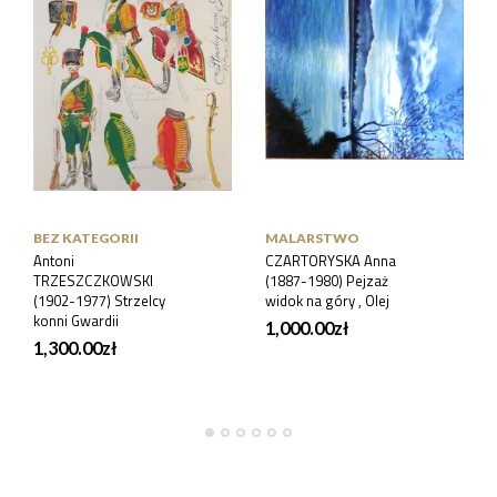
BEZ KATEGORII
MALARSTWO
Antoni
CZARTORYSKA Anna
TRZESZCZKOWSKI
(1887-1980) Pejzaż
(1902-1977) Strzelcy
widok na góry , Olej
konni Gwardii
1,000.00
zł
1,300.00
zł