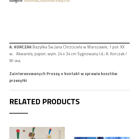
WARSZAWIE,
Kategorie:
Malarstwo
,
Malarstwo Klasyczne
.
1
POŁ.
XX
W.
A. KORCZAK
Bazylika Św.Jana Chrzciciela w Warszawie, 1 poł. XX
w. Akwarela, papier; wym. 24 x 34 cm Sygnowany l.d.: A. Korczak /
W-wa.
Zainteresowanych Proszę o kontakt w sprawie kosztów
przesyłki
RELATED PRODUCTS