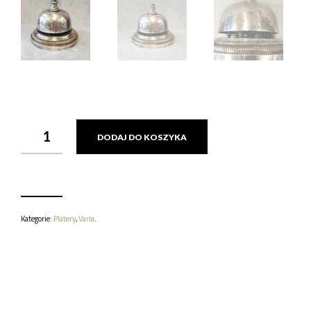
ILOŚĆ
DODAJ DO KOSZYKA
DZWONEK
STOŁOWY
PLATEROWY
POCZ.
XX
Kategorie:
Platery
,
Varia
.