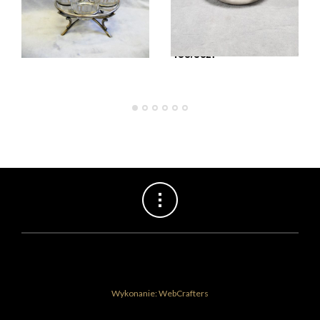
Komplet platerowy do
Kubek platerowy
przypraw Fraget k. XIX
Warszawa Fraget lata
w.
1890-1896
750.00
zł
400.00
zł
Wykonanie: WebCrafters