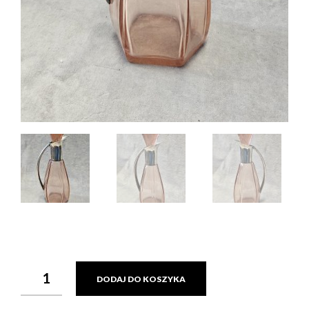
ILOŚĆ
DODAJ DO KOSZYKA
KARAFKA
DO
LIKIERU