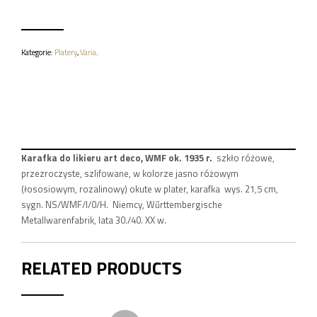
ART
DECO,
WMF
OK.
Kategorie:
Platery
,
Varia
.
1935
R.
Karafka do likieru art deco, WMF ok. 1935 r.
szkło różowe,
przezroczyste, szlifowane, w kolorze jasno różowym
(łososiowym, rozalinowy) okute w plater, karafka wys. 21,5 cm,
sygn. NS/WMF/I/0/H. Niemcy, Wűrttembergische
Metallwarenfabrik, lata 30./40. XX w.
RELATED PRODUCTS