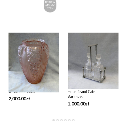
BRAK W
MAGAZ
YNIE
VARIA
PLATERY
Wazon Huta Niemen J.
Serwis do octu i oliwy,
Stolle , art deco tzw.
Warszawa Plewkiewicz,
„cichodmuchany”.
Hotel Grand Cafe
Varsovie.
2,000.00
zł
1,000.00
zł