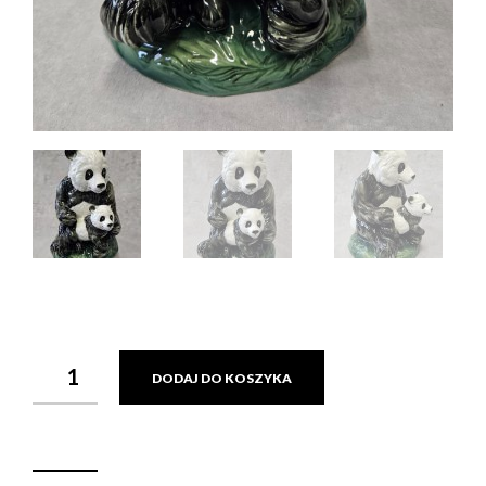
ILOŚĆ
DODAJ DO KOSZYKA
FIGURA
PORCELANOWA
PANDY
KARL
ENS
VOLKSTEDT