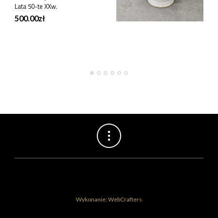
Lata 50-te XXw.
400.00
zł
500.00
zł
Wykonanie: WebCrafters