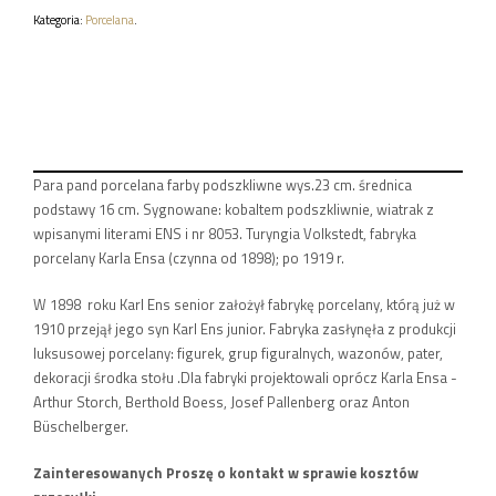
KARL
Kategoria:
Porcelana
.
ENS
PO
1919
R.
Para pand porcelana farby podszkliwne wys.23 cm. średnica
podstawy 16 cm. Sygnowane: kobaltem podszkliwnie, wiatrak z
wpisanymi literami ENS i nr 8053. Turyngia Volkstedt, fabryka
porcelany Karla Ensa (czynna od 1898); po 1919 r.
W 1898 roku Karl Ens senior założył fabrykę porcelany, którą już w
1910 przejął jego syn Karl Ens junior. Fabryka zasłynęła z produkcji
luksusowej porcelany: figurek, grup figuralnych, wazonów, pater,
dekoracji środka stołu .Dla fabryki projektowali oprócz Karla Ensa -
Arthur Storch, Berthold Boess, Josef Pallenberg oraz Anton
Büschelberger.
Zainteresowanych Proszę o kontakt w sprawie kosztów