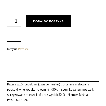
ILOŚĆ
DODAJ DO KOSZYKA
PÓŁMISEK
PORCELANOWY
WZÓR
CEBULOWY
MIŚNIA,
LATA
1860-
Kategoria:
Porcelana
.
1924
Patera wzór cebulowy (zwiebelmuster) porcelana malowana
podszkliwnie kobaltem, wym. 41×30 cm sygn. kobaltem podszkl.:
skrzyżowane miecze i 48 oraz wycisk 32, 3,. Niemcy, Miśnia,
lata.1860-1924