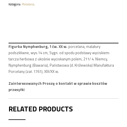
1
Kategoria:
Porcelana
.
ĆW.
XX
W.
Figurka Nymphenburg, 1 ćw. XX w.
porcelana, malatury
podszkliwne, wys.14 cm, Sygn. od spodu podstawy wyciskiem:
tarcza herbowa z ukośnie wyciskanym polem, 211/ 4. Niemcy,
Nymphenburg (Bawaria), Państwowa (d. Królewska) Manufaktura
Porcelany (zał. 1761), XIX/XX w.
Zainteresowanych Proszę o kontakt w sprawie kosztów
przesyłki
RELATED PRODUCTS