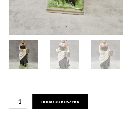
ILOŚĆ
DODAJ DO KOSZYKA
FIGURKA
KOBIETY
Z
KUFLAMI
PIWA
NYMPHENBURG,