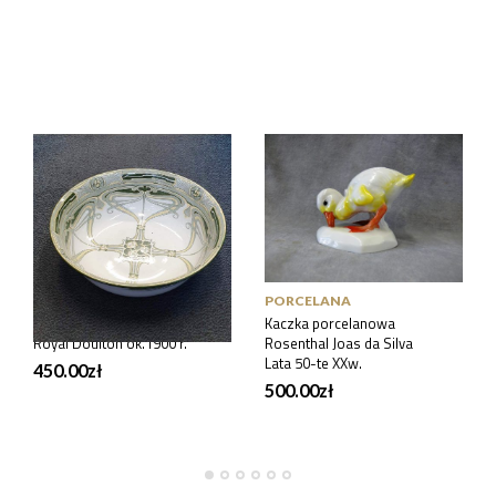
PORCELANA
PORCELANA
Misa secesyjna Anglia,
Kaczka porcelanowa
Royal Doulton ok.1900 r.
Rosenthal Joas da Silva
Lata 50-te XXw.
450.00
zł
500.00
zł