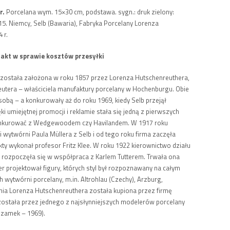
r.
Porcelana wym. 15×30 cm, podstawa. sygn.: druk zielony:
 15. Niemcy, Selb (Bawaria), Fabryka Porcelany Lorenza
 r.
akt w sprawie kosztów przesyłki
została założona w roku 1857 przez Lorenza Hutschenreuthera,
tera – właściciela manufaktury porcelany w Hochenburgu. Obie
sobą – a konkurowały aż do roku 1969, kiedy Selb przejął
 umiejętnej promocji i reklamie stała się jedną z pierwszych
onkurować z Wedgewoodem czy Havilandem. W 1917 roku
i wytwórni Paula Müllera z Selb i od tego roku firma zaczęła
kty wykonał profesor Fritz Klee. W roku 1922 kierownictwo działu
u rozpoczęła się w współpraca z Karlem Tutterem. Trwała ona
er projektował figury, których styl był rozpoznawany na całym
h wytwórni porcelany, m.in. Altrohlau (Czechy), Arzburg,
nia Lorenza Hutschenreuthera została kupiona przez firmę
została przez jednego z najsłynniejszych modelerów porcelany
dzamek – 1969).