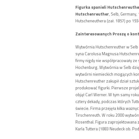
Figurka spanieli Hutschenreuthe
Hutschenreuther
, Selb, Germany,
Hutscheneuthera (zał. 1857) po 1934
Zainteresowanych Proszę o kont
Wytwórnia Hutschenreuther w Selb 
syna Carolusa Magnusa Hutschenreu
firmy nigdy nie współpracowały ze 
Hochenburg. Wytwórnia w Selb dzięki
wytwórni niemieckich mogących k
Hutschenreuther zakupił dział sztuk
produkować figurki. Pierwsze proje
objął Carl Werner. W tym samy rok
cztery dekady, podczas których Tutt
świecie. Firma przejęła kilka ważnyc
Tirschenreuth. W roku 2000 wytwór
Rosenthal. Figura zaprojektowana 
Karla Tuttera (1883 Neudeck ob. Po