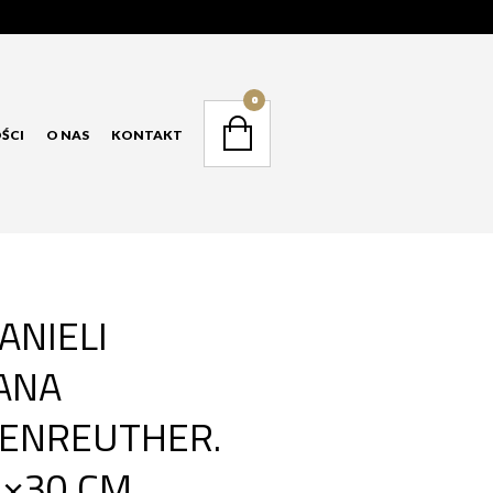
NAVIGATION
0
ŚCI
O NAS
KONTAKT
NAVIGATION
ANIELI
ANA
ENREUTHER.
×30 CM,