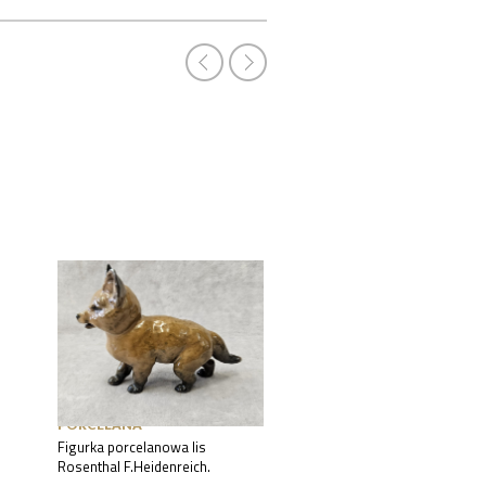
PORCELANA
PORCELANA
Figurka porcelanowa lis
Figura kobieta z psem
Rosenthal F.Heidenreich.
Fabryka Porcelany Richar
Eckert & Co., ok. 1900.