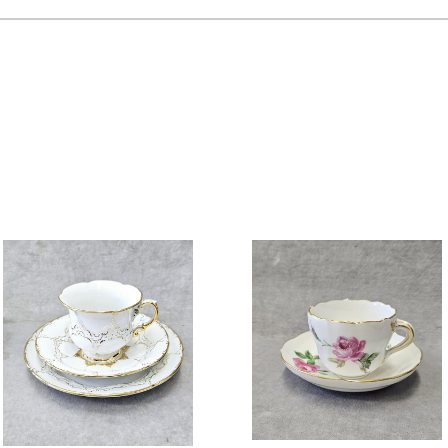
PORCELANA
PORCELANA
Filiżanka porcelanowa do
Filiżanka do małej kawy
herbaty Miśnia.
Miśnia.