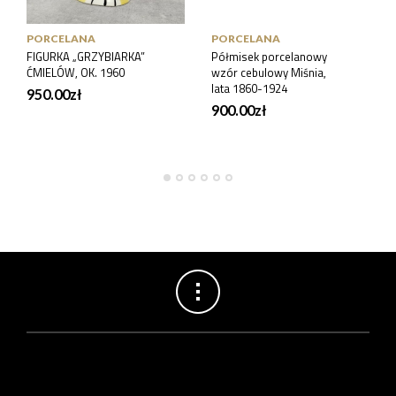
PORCELANA
PORCELANA
FIGURKA „GRZYBIARKA”
Półmisek porcelanowy
ĆMIELÓW, OK. 1960
wzór cebulowy Miśnia,
lata 1860-1924
950.00
zł
900.00
zł