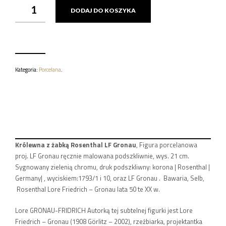
ILOŚĆ
DODAJ DO KOSZYKA
KRÓLEWNA
Z
ŻABKĄ
ROSENTHAL
LF
GRONAU
Kategoria:
Porcelana
.
Królewna z żabką Rosenthal LF Gronau
, Figura porcelanowa
proj. LF Gronau ręcznie malowana podszkliwnie, wys. 21 cm.
Sygnowany zielenią chromu, druk podszkliwny: korona | Rosenthal |
Germany| , wyciskiem:1793/1 i 10, oraz LF Gronau . Bawaria, Selb,
Rosenthal Lore Friedrich – Gronau lata 50 te XX w.
Lore GRONAU-FRIDRICH
Autorką tej subtelnej figurki jest Lore
Friedrich – Gronau (1908 Görlitz – 2002), rzeźbiarka, projektantka