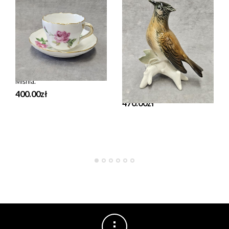
PORCELANA
PORCELANA
Filiżanka do małej kawy
Figura porcelanowa Karl
Miśnia.
Ens Volkstedt Karl Ens
po 1919 r. 14 m.
400.00
zł
470.00
zł