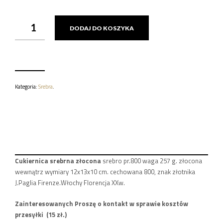
ILOŚĆ
DODAJ DO KOSZYKA
CUKIERNICA
SREBRNA
ZŁOCONA
257
G.
Kategoria:
Srebra
.
Cukiernica srebrna złocona
srebro pr.800 waga 257 g. złocona
wewnątrz wymiary 12x13x10 cm. cechowana 800, znak złotnika
J.Paglia Firenze.Włochy Florencja XXw.
Zainteresowanych Proszę o kontakt w sprawie kosztów
przesyłki (15 zł.)