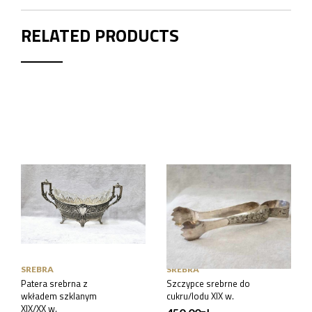
RELATED PRODUCTS
SREBRA
SREBRA
Patera srebrna z
Szczypce srebrne do
wkładem szklanym
cukru/lodu XIX w.
XIX/XX w.