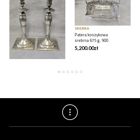
SREBRA
SREBRA
Para świeczników
Patera koszykowa
srebrnych 2 ćw. XIX w.
srebrna 675 g. 900
511 g.
5,200.00
zł
4,900.00
zł