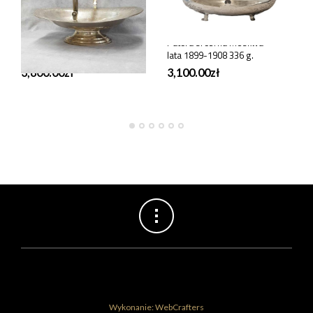
SREBRA
SREBRA
Patera srebrna Moskwa
Patera srebrna Moskwa
1885 r. 435 g.
lata 1899-1908 336 g.
3,800.00
zł
3,100.00
zł
Wykonanie: WebCrafters