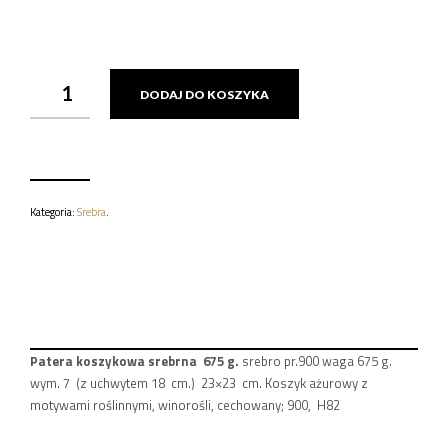
ILOŚĆ
DODAJ DO KOSZYKA
PATERA
KOSZYKOWA
SREBRNA
675
G.
900
Kategoria:
Srebra
.
Patera koszykowa srebrna 675 g.
srebro pr.900 waga 675 g.
wym. 7 (z uchwytem 18 cm.) 23×23 cm. Koszyk ażurowy z
motywami roślinnymi, winorośli, cechowany; 900, H82