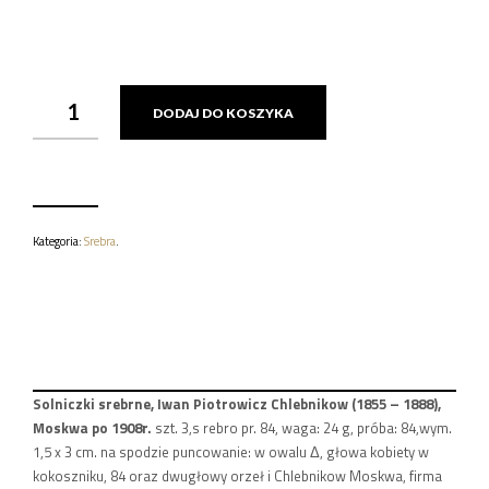
ILOŚĆ
DODAJ DO KOSZYKA
SOLNICZKI
SREBRNE,
IWAN
PIOTROWICZ
CHLEBNIKOW
(1855
-
Kategoria:
Srebra
.
1888),
MOSKWA
PO
1908R.
Solniczki srebrne, Iwan Piotrowicz Chlebnikow (1855 – 1888),
Moskwa po 1908r.
szt. 3,s rebro pr. 84, waga: 24 g, próba: 84,wym.
1,5 x 3 cm. na spodzie puncowanie: w owalu Δ, głowa kobiety w
kokoszniku, 84 oraz dwugłowy orzeł i Chlebnikow Moskwa, firma