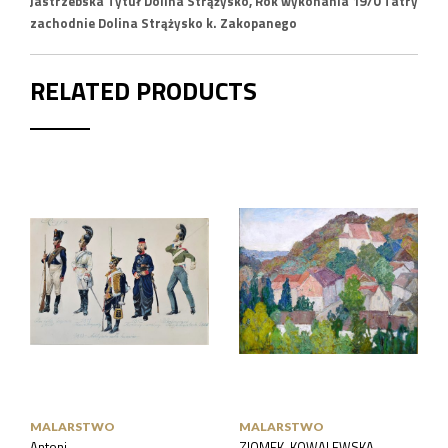
Jastrzebska Tytuł Dolina Strążysko, Rok wykonania 1970 Tatry
zachodnie Dolina Strążysko k. Zakopanego
RELATED PRODUCTS
MALARSTWO
MALARSTWO
Antoni
ZIOMEK-KOWALEWSKA