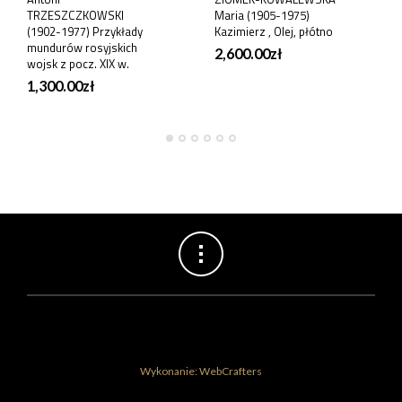
TRZESZCZKOWSKI
Maria (1905-1975)
(1902-1977) Przykłady
Kazimierz , Olej, płótno
mundurów rosyjskich
2,600.00
zł
wojsk z pocz. XIX w.
1,300.00
zł
Wykonanie: WebCrafters