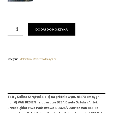
ILOŚĆ
DODAJ DO KOSZYKA
TATRY
DOLINA
STRĄŻYSKA
VAN
BESIEN
JASTRZEBSKA
Kategorie:
Malarstwo
,
Malarstwo Klasyczne
.
Tatry Dolina Strążyska olej na płótnie wym. 93×73 cm sygn.
l.d. MJ VAN BESIEN na odwrocie DESA Dzieła Sztuki i Antyki
Przedsiębiorstwo Państwowe K-2426/70 autor Van BESIEN