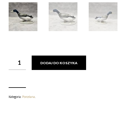
ILOŚĆ
DODAJ DO KOSZYKA
FIGURKA
KACZKI
ROSENTHAL
PROJ.
KARL
HIMMELSTOSS
(1878
Kategoria:
Porcelana
.
WROCŁAW
-
1967
MONACHIUM)