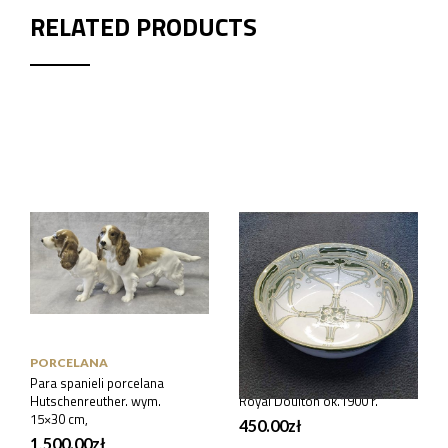
RELATED PRODUCTS
PORCELANA
PORCELANA
Para spanieli porcelana
Misa secesyjna Anglia,
Hutschenreuther. wym.
Royal Doulton ok.1900 r.
15×30 cm,
450.00
zł
1,500.00
zł