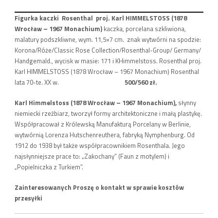
Figurka kaczki Rosenthal proj. Karl HIMMELSTOSS (1878
Wrocław – 1967 Monachium)
kaczka, porcelana szkliwiona,
malatury podszkliwne, wym. 11,5×7 cm. znak wytwórni na spodzie:
Korona/Róże/Classic Rose Collection/Rosenthal-Group/ Germany/
Handgemald., wycisk w masie: 171 i KHimmelstoss. Rosenthal proj.
Karl HIMMELSTOSS (1878 Wrocław – 1967 Monachium) Rosenthal
lata 70-te. XX w.
500/560 zł.
Karl Himmelstoss (1878 Wrocław – 1967 Monachium),
słynny
niemiecki rzeźbiarz, tworzył formy architektoniczne i małą plastykę.
Współpracował z Królewską Manufakturą Porcelany w Berlinie,
wytwórnią Lorenza Hutschenreuthera, fabryką Nymphenburg. Od
1912 do 1938 był także współpracownikiem Rosenthala. Jego
najsłynniejsze prace to: „Zakochany” (Faun z motylem) i
„Popielniczka z Turkiem”.
Zainteresowanych Proszę o kontakt w sprawie kosztów
przesyłki