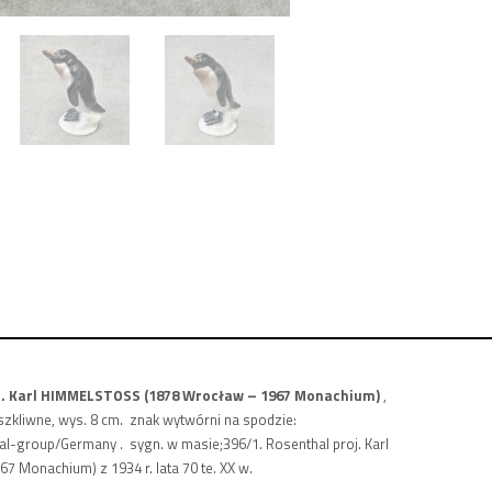
j. Karl HIMMELSTOSS (1878 Wrocław – 1967 Monachium)
,
szkliwne, wys. 8 cm. znak wytwórni na spodzie:
l-group/Germany . sygn. w masie;396/1. Rosenthal proj. Karl
Monachium) z 1934 r. lata 70 te. XX w.