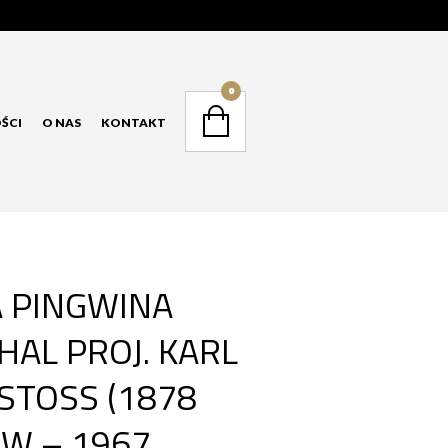
NAVIGATION
0
ŚCI
O NAS
KONTAKT
NAVIGATION
A PINGWINA
AL PROJ. KARL
STOSS (1878
W – 1967