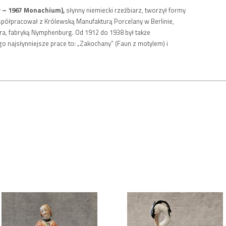
 – 1967 Monachium),
słynny niemiecki rzeźbiarz, tworzył formy
Współpracował z Królewską Manufakturą Porcelany w Berlinie,
a, fabryką Nymphenburg. Od 1912 do 1938 był także
 najsłynniejsze prace to: „Zakochany” (Faun z motylem) i