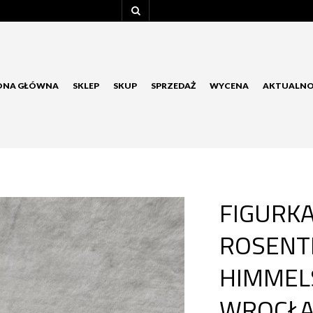
ONA GŁÓWNA
SKLEP
SKUP
SPRZEDAŻ
WYCENA
AKTUALNO
FIGURK
ROSENTH
HIMMEL
WROCŁA