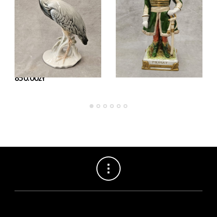
PORCELANA
PORCELANA
Czapla figura
Figurka porcelanowa
porcelanowa Karl Ens
Scheibe-Alsbach Murat
Volkstedt Karl Ens po
26 cm.
1919 r. 24 cm.
560.00
zł
850.00
zł