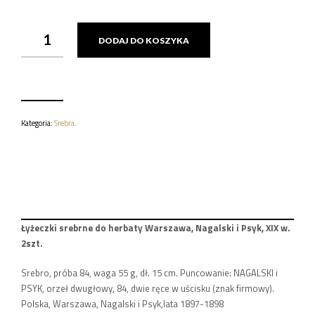
ILOŚĆ
DODAJ DO KOSZYKA
ŁYŻECZKI
SREBRNE
DO
HERBATY
WARSZAWA,
NAGALSKI
I
Kategoria:
Srebra
.
PSYK,
XIX
W.
2SZT.
55
G.
Łyżeczki srebrne do herbaty Warszawa, Nagalski i Psyk, XIX w.
2szt.
Srebro, próba 84, waga 55 g, dł. 15 cm. Puncowanie: NAGALSKI i
PSYK, orzeł dwugłowy, 84, dwie ręce w uścisku (znak firmowy).
Polska, Warszawa, Nagalski i Psyk,lata 1897-1898