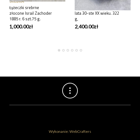
SREBRA
SREBRA
Łyżeczki srebrne
Patera srebrna Kraków
złocone Israil Zachoder
lata 30-ste XX wieku. 322
1885 r. 6 szt.75 g.
g,
1,000.00
zł
2,400.00
zł
Wykonanie: WebCrafters