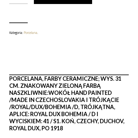
PORCELANOWA
KOŃ,
CZECHY,
DUCHOV,
ROYAL
DUX,
Kategoria:
Porcelana
.
PO
1918
PORCELANA, FARBY CERAMICZNE; WYS. 31
CM. ZNAKOWANY ZIELONĄ FARBĄ
NASZKLIWNIE:WOKÓŁ HAND PAINTED
/MADE IN CZECHOSLOVAKIA I TRÓJKĄCIE
/ROYAL/DUX/BOHEMIA /D, TRÓJKĄTNA,
APLICE: ROYAL DUX BOHEMIA / D I
WYCISKIEM: 41 / S1. KOŃ, CZECHY, DUCHOV,
ROYAL DUX, PO 1918